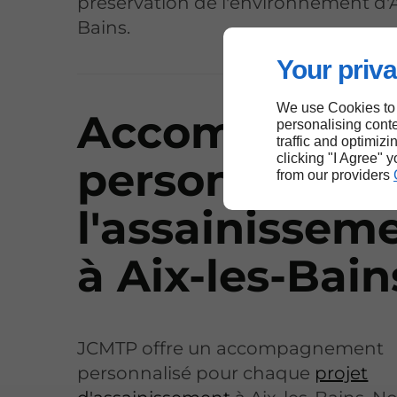
préservation de l'environnement d'A
Bains.
Your priva
We use Cookies to
Accompagne
personalising conte
traffic and optimizi
clicking "I Agree" 
personnalisé 
from our providers
l'assainissem
à Aix-les-Bain
JCMTP offre un accompagnement
personnalisé pour chaque
projet