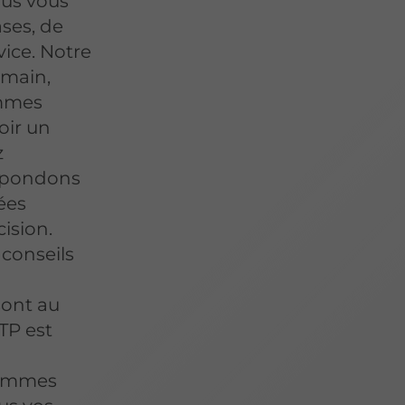
ous vous
ases, de
vice. Notre
 main,
ommes
oir un
z
répondons
ées
ision.
conseils
sont au
TP est
sommes