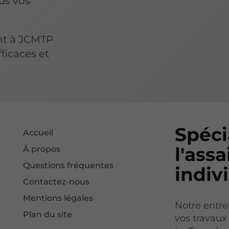
us vos
ent à JCMTP
fficaces et
Spéci
Accueil
l'ass
À propos
Questions fréquentes
indiv
Contactez-nous
Mentions légales
Notre entrep
Plan du site
vos travaux