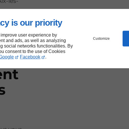
ix-les-
cy is our priority
 improve user experience by
ment
Customize
nt and ads, as well as analyzing
ng social networks functionalities. By
you consent to the use of Cookies
pour
Google
Facebook
.
ent
s