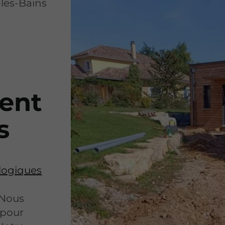
les-Bains
ment
s
ologiques
 Nous
 pour