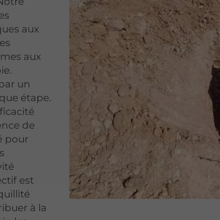
 Notre
es
iques aux
des
ormes aux
ie.
par un
aque étape.
ficacité
ence de
é pour
s
ité
ectif est
uillité
ibuer à la