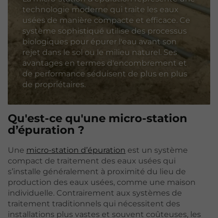
technologie moderne qui traite les eaux
usées de manière compacte et efficace. Ce
système sophistiqué utilise des processus
biologiques pour épurer l'eau avant son
rejet dans le sol ou le milieu naturel. Ses
avantages en termes d'encombrement et
de performance séduisent de plus en plus
de propriétaires.
Qu'est-ce qu'une micro-station
d’épuration ?
Une
micro-station d’épuration
est un système
compact de traitement des eaux usées qui
s’installe généralement à proximité du lieu de
production des eaux usées, comme une maison
individuelle. Contrairement aux systèmes de
traitement traditionnels qui nécessitent des
installations plus vastes et souvent coûteuses, les